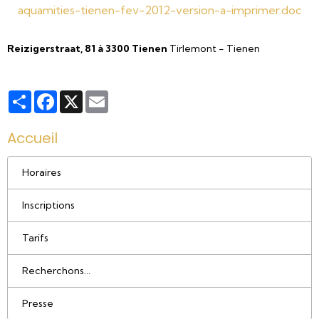
aquamities-tienen-fev-2012-version-a-imprimer.doc
Reizigerstraat, 81 à 3300 Tienen
Tirlemont - Tienen
Partager
Facebook
X
Email
Accueil
Horaires
Inscriptions
Tarifs
Recherchons...
Presse